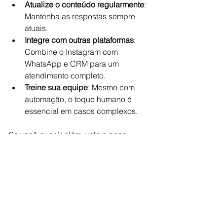
Atualize o conteúdo regularmente
: 
Mantenha as respostas sempre 
atuais.
Integre com outras plataformas
: 
Combine o Instagram com 
WhatsApp e CRM para um 
atendimento completo.
Treine sua equipe
: Mesmo com 
automação, o toque humano é 
essencial em casos complexos.
Se você quer ir além, vale a pena 
investir em soluções que ofereçam 
inteligência artificial avançada para 
entender melhor as intenções dos 
clientes e oferecer respostas ainda 
mais precisas.
Para quem busca uma solução 