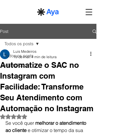
Post
Todos os posts
Luis Medeiros
Todos os posts
19 de mai.
4 min de leitura
Automatize o SAC no
WhatsApp
Instagram com
Facilidade: Transforme
Seu Atendimento com
Automação no Instagram
Avaliado com NaN de 5 estrelas.
Se você quer 
melhorar o atendimento 
ao cliente
 e otimizar o tempo da sua 