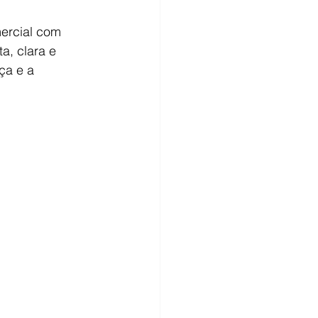
mercial com 
, clara e 
ça e a 