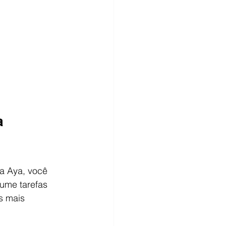
a 
a Aya, você 
ume tarefas 
s mais 