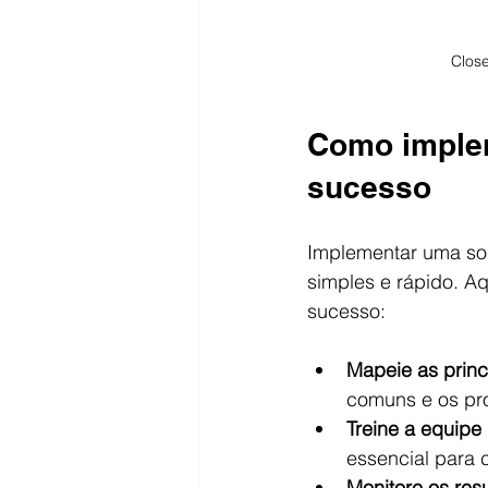
Clos
Como implem
sucesso
Implementar uma so
simples e rápido. A
sucesso:
Mapeie as prin
comuns e os pr
Treine a equipe
essencial para 
Monitore os res