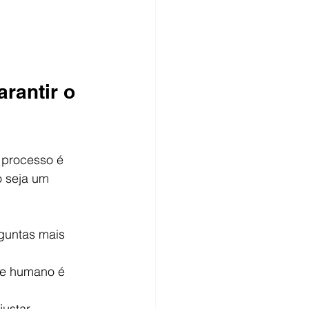
rantir o 
 processo é 
o seja um 
rguntas mais 
e humano é 
justar 