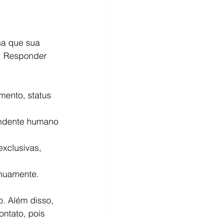
ha que sua 
. Responder 
mento, status 
tendente humano 
xclusivas, 
inuamente.
. Além disso, 
ntato, pois 