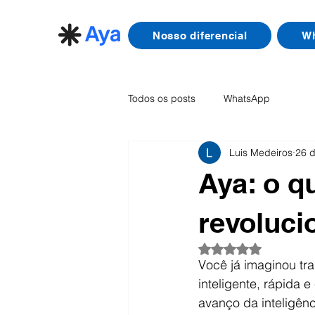
Nosso diferencial
Wh
Todos os posts
WhatsApp
Luis Medeiros
26 d
Aya: o q
revoluci
Avaliado com NaN d
Você já imaginou tr
inteligente, rápida e
avanço da inteligênc