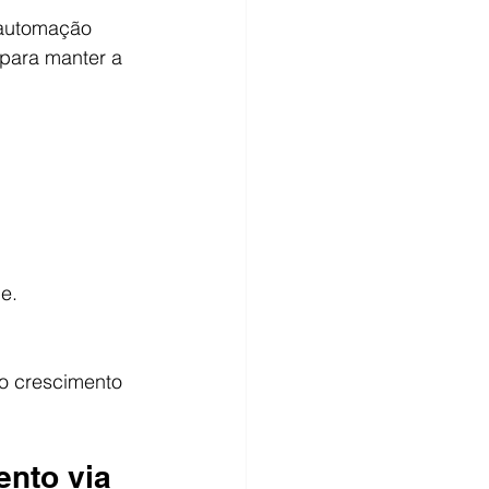
 automação 
para manter a 
e.
o crescimento 
nto via 