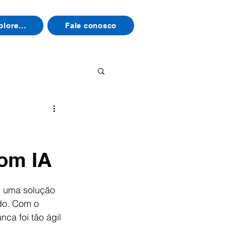
plore...
Fale conosco
com IA
m uma solução 
do. Com o 
ca foi tão ágil 