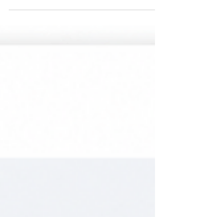
WhatsApp, essa pergunta vale mais do que
parece: você já mapeou os custos do WhatsApp
em 2026? A maioria não sabe. E o motivo é
simples: até agora, essa conta nunca existiu.
Mensagens de atendimento dentro da janela de
24 horas sempre foram gratuitas,
independentemente do volume. Isso está prestes
a mudar. A forma como sua operação responde
ao cliente hoje vai determinar se essa mudança
custa pouco ou custa muito. O que muda
exatamente no