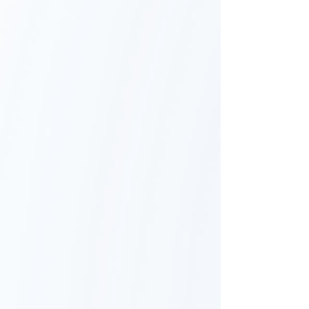
tendências que vão dominar esse canal e como
sua empresa pode se preparar para oferecer um
atendimento mais rápido, eficiente e
personalizado. Vista frontal de smartphone
exibindo conversa de atendimento no WhatsApp
C