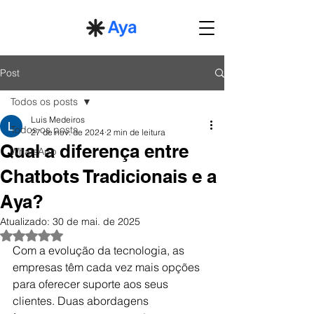
Post
Todos os posts
Luis Medeiros
Todos os posts
27 de nov. de 2024
2 min de leitura
Qual a diferença entre
WhatsApp
Chatbots Tradicionais e a
Aya?
Atualizado:
30 de mai. de 2025
Avaliado com NaN de 5 estrelas.
Com a evolução da tecnologia, as 
empresas têm cada vez mais opções 
para oferecer suporte aos seus 
clientes. Duas abordagens 