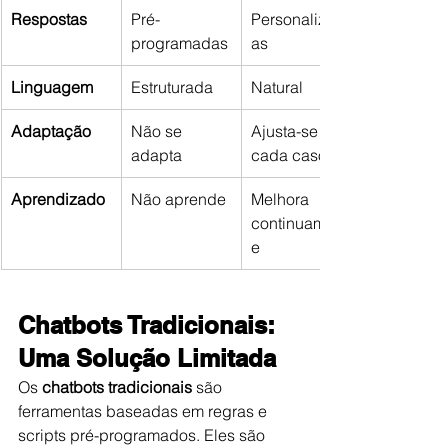
Respostas
Pré-
Personalizad
programadas
as
Linguagem
Estruturada
Natural
Adaptação
Não se 
Ajusta-se a 
adapta
cada caso
Aprendizado
Não aprende
Melhora 
continuament
e
Chatbots Tradicionais: 
Uma Solução Limitada
Os 
chatbots tradicionais
 são 
ferramentas baseadas em regras e 
scripts pré-programados. Eles são 